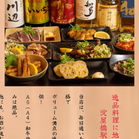
他
に
も
、
お
酒
が
進
む
絶
品
メ
ニ
ュ
ー
が
勢
ぞ
ろ
い
。
Ａ
５
（
Ａ
４
）
和
牛
使
用
の
牛
す
じ
煮
込
み
は
絶
品
！
ボ
リ
ュ
ー
ム
満
点
の
逸
品
料
理
を
ご
提
供
で
当
店
は
、
毎
日
通
い
た
く
な
る
お
手
頃
価
格
淀屋橋駅５分の居酒屋
逸品料理に地酒が進む！