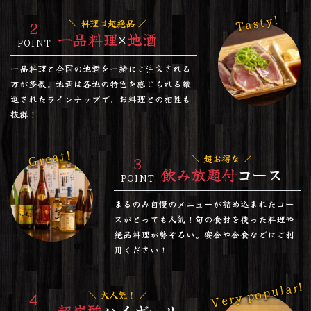
Tasty!
2
料理は超絶品
一品料理
×
地酒
POINT
一品料理と全国の地酒を一緒にご注文される
方が多数。地酒は各地の特色を感じられる厳
選されたラインナップで、お料理との相性も
抜群！
Great!
3
超お得な
飲み放題付
コース
POINT
まるのみ自慢のメニューが詰め込まれたコー
スがとっても人気！旬の食材を使った料理や
絶品料理が勢ぞろい。宴会や会食などにご利
用ください！
Very popular!
4
大人気！
超炭酸
ハイボール