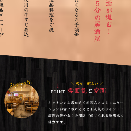
Stylish!
1
広々・明るい
雰囲気
と
空間
POINT
キッチンとお席が近く料理人とコミュニケー
ションが密に取れることも人気のポイント！
調理の音や香りを間近で感じられる臨場感も
魅力です。