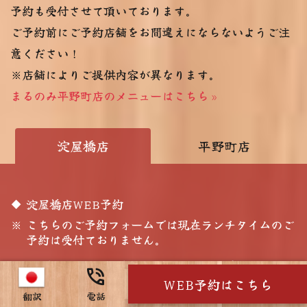
phone_in_talk
WEB予約はこちら
翻訳
電話