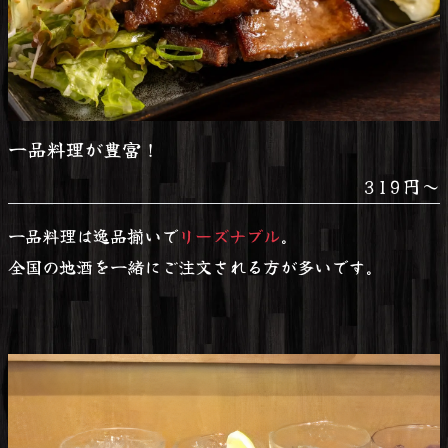
一品料理が豊富！
319円～
一品料理は逸品揃いで
リーズナブル
。
全国の地酒を一緒にご注文される方が多いです。