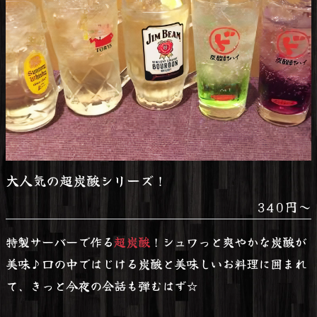
大人気の超炭酸シリーズ！
340円～
特製サーバーで作る
超炭酸
！シュワっと爽やかな炭酸が
美味♪口の中ではじける炭酸と美味しいお料理に囲まれ
て、きっと今夜の会話も弾むはず☆